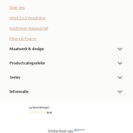
Over ons
Word EASYinspirator
Inschrijven nieuwsbrief
Fibers & Foams
Maatwerk & design
Productcategorieën
Series
Informatie
19 beoordelingen
0.0
Onderdeel van: