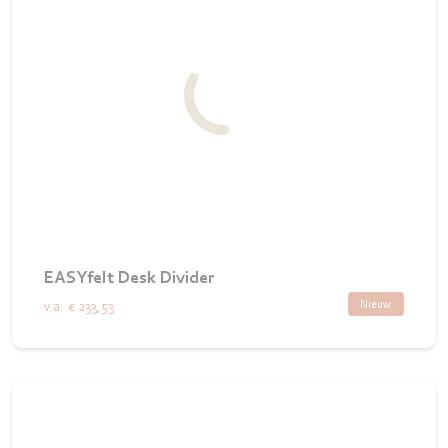
EASYfelt Desk Divider
Nieuw
v.a.
€ 233,53