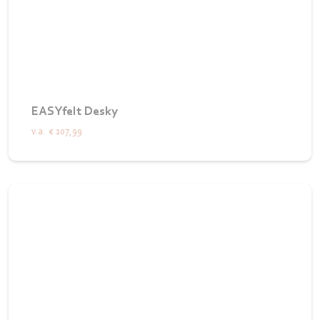
EASYfelt Desky
v.a.
€ 107,99