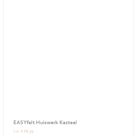
EASYfelt Huiswerk Kasteel
v.a.
€ 68,99