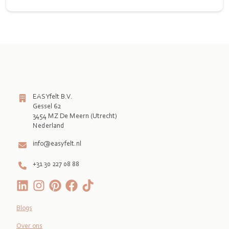
EASYfelt B.V.
Gessel 62
3454 MZ De Meern (Utrecht)
Nederland
info@easyfelt.nl
+31 30 227 08 88
Blogs
Over ons