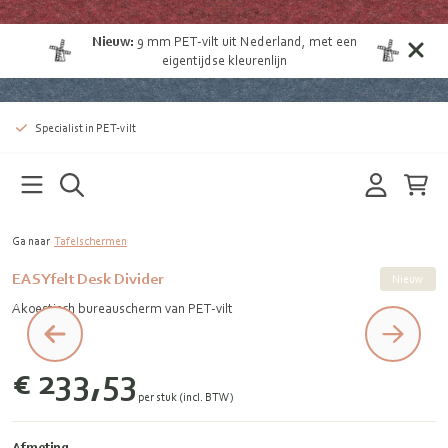
Nieuw:
9 mm
PET-vilt uit Nederland
, met een
eigentijdse kleurenlijn
Specialist in PET-vilt
Ga naar
Tafelschermen
EASYfelt Desk Divider
Nieuw
Akoestisch bureauscherm van PET-vilt
€ 233,53
per stuk (incl. BTW)
Afmeting