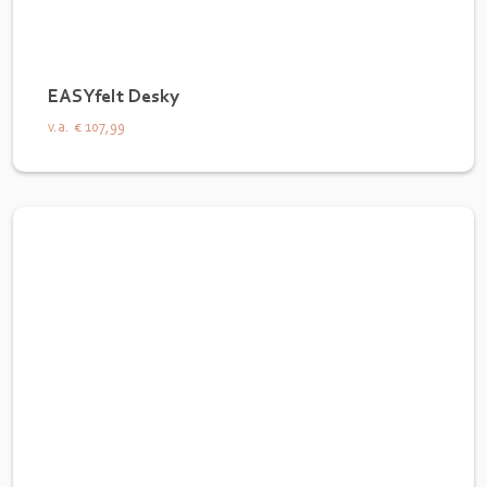
EASYfelt Desky
v.a.
€ 107,99