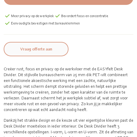
Meer privacy op de werkplek
Bevordert focus en concentratie
Eenvoudig te bevestigen met bureauklemmen
Vraag offerte aan
Creëer rust, focus en privacy op de werkvloer met de EASYfelt Desk
Divider. Dit stijlvolle bureauscherm van 25 mm dik PET‑vilt combineert
een functionele akoestische werking met een zachte, natuurlijke
uitstraling. Het scherm dempt storende geluiden en helpt een prettige
werkomgeving te creëren, zonder het open karakter van de ruimte te
verliezen. Daarnaast schermt het je werkplek subtiel af, wat zorgt voor
meer visuele rust en een gevoel van privacy. Zo kun jij je makkelijker
concentreren op wat echt aandacht nodig heeft.
Dankzij het strakke design en de keuze uit vier eigentijdse kleuren past de
Desk Divider moeiteloos in ieder interieur. De Desk Divider heeft 3
verschillende opstellingen: I-vorm, L-vorm en U-vorm. Zit de afmeting van