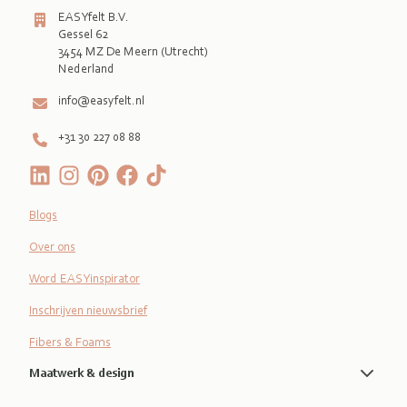
EASYfelt B.V.
Gessel 62
3454 MZ De Meern (Utrecht)
Nederland
info@easyfelt.nl
+31 30 227 08 88
Blogs
Over ons
Word EASYinspirator
Inschrijven nieuwsbrief
Fibers & Foams
Maatwerk & design