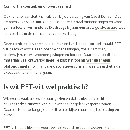
Comfort, akoestiek en ontwerpvrijheid
Ook functioneel sluit PET-vilt aan bij de beleving van Cloud Dancer. Door
de open vezelstructuur kan geluid het materiaal binnendringen en wordt
galm effectief verminderd. Dit draagt bij aan een prettige
akoestiek
, wat
het comfort in de ruimte merkbaar verhoogt.
Deze combinatie van visuele kalmte en functioneel comfort maakt PET-
vilt geschikt voor uiteenlopende toepassingen, zoals kantoren,
onderwijsruimtes, woonomgevingen en horeca. Daarnaast biedt het
materiaal veel ontwerpvrijheid: je past het toe als
wandpanelen
,
plafondpanelen
of in andere decoratieve vormen, waarbij esthetiek en
akoestiek hand in hand gaan.
Is wit PET-vilt wel praktisch?
Wit wordt vaak als kwetsbaar gezien en dat is niet onterecht. In
drukbezochte ruimtes kan puur wit sneller gebruikssporen tonen.
Daarom is het belangrijk om kritisch te kijken naar tint, toepassing en
dikte.
PET-vilt heeft hier een voordeel: de vezelstructuur maskeert kleine