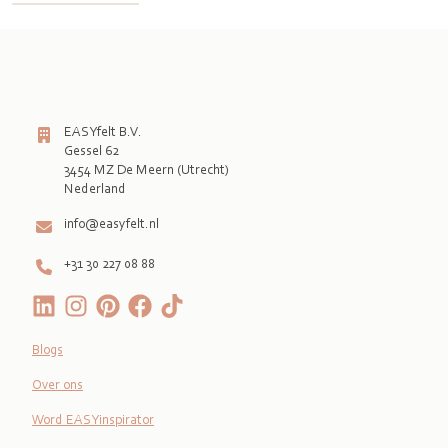
EASYfelt B.V.
Gessel 62
3454 MZ De Meern (Utrecht)
Nederland
info@easyfelt.nl
+31 30 227 08 88
Blogs
Over ons
Word EASYinspirator