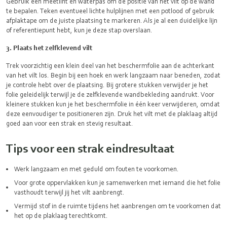
Gebruik een meetlint en waterpas om de positie van het vilt op de wand
te bepalen. Teken eventueel lichte hulplijnen met een potlood of gebruik
afplaktape om de juiste plaatsing te markeren. Als je al een duidelijke lijn
of referentiepunt hebt, kun je deze stap overslaan.
3. Plaats het zelfklevend vilt
Trek voorzichtig een klein deel van het beschermfolie aan de achterkant
van het vilt los. Begin bij een hoek en werk langzaam naar beneden, zodat
je controle hebt over de plaatsing. Bij grotere stukken verwijder je het
folie geleidelijk terwijl je de zelfklevende wandbekleding aandrukt. Voor
kleinere stukken kun je het beschermfolie in één keer verwijderen, omdat
deze eenvoudiger te positioneren zijn. Druk het vilt met de plaklaag altijd
goed aan voor een strak en stevig resultaat.
Tips voor een strak eindresultaat
Werk langzaam en met geduld om fouten te voorkomen.
Voor grote oppervlakken kun je samenwerken met iemand die het folie
vasthoudt terwijl jij het vilt aanbrengt.
Vermijd stof in de ruimte tijdens het aanbrengen om te voorkomen dat
het op de plaklaag terechtkomt.