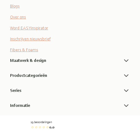
Blogs
Over ons
Word EASYinspirator
Inschrijven nieuwsbrief
Fibers & Foams
Maatwerk & design
Productcategorieën
Series
Informatie
19 beoordelingen
0.0