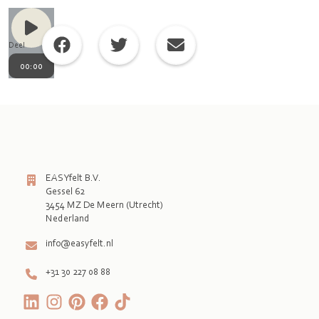
Deel
00:00
EASYfelt B.V.
Gessel 62
3454 MZ De Meern (Utrecht)
Nederland
info@easyfelt.nl
+31 30 227 08 88