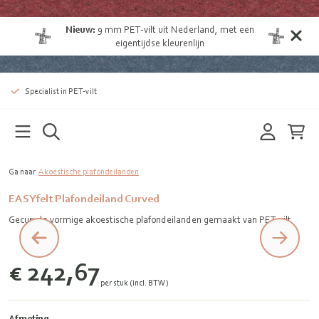
Nieuw:
9 mm
PET-vilt uit Nederland
, met een
eigentijdse kleurenlijn
Specialist in PET-vilt
Ga naar
Akoestische plafondeilanden
EASYfelt Plafondeiland Curved
Gecurvde vormige akoestische plafondeilanden gemaakt van PET-vilt
€ 242,67
per stuk (incl. BTW)
Afmeting