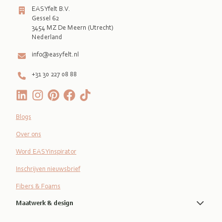
EASYfelt B.V.
Gessel 62
3454 MZ De Meern (Utrecht)
Nederland
info@easyfelt.nl
+31 30 227 08 88
Blogs
Over ons
Word EASYinspirator
Inschrijven nieuwsbrief
Fibers & Foams
Maatwerk & design