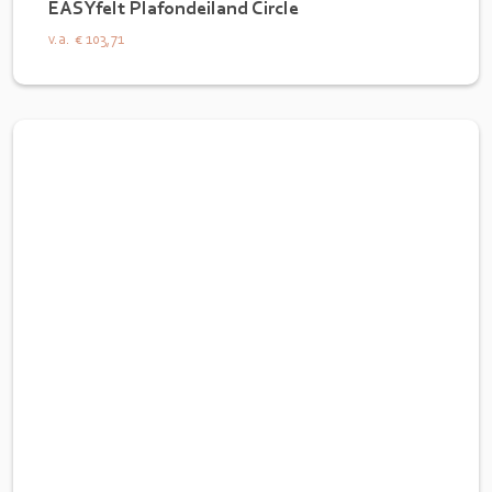
EASYfelt Plafondeiland Circle
v.a.
€ 103,71