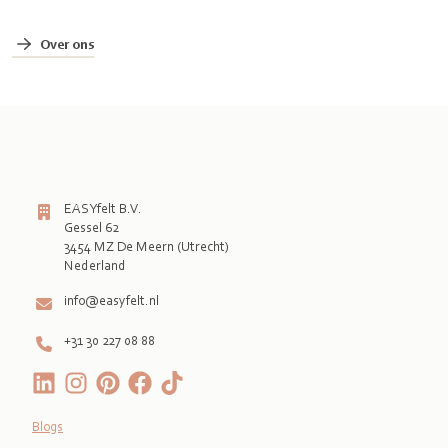
Over ons
EASYfelt B.V.
Gessel 62
3454 MZ De Meern (Utrecht)
Nederland
info@easyfelt.nl
+31 30 227 08 88
Blogs