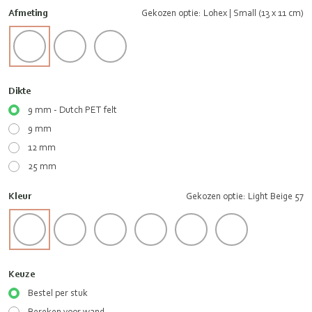
Afmeting
Gekozen optie: Lohex | Small (13 x 11 cm)
Dikte
9 mm - Dutch PET felt
9 mm
12 mm
25 mm
Kleur
Gekozen optie: Light Beige 57
Keuze
Bestel per stuk
Bereken voor wand