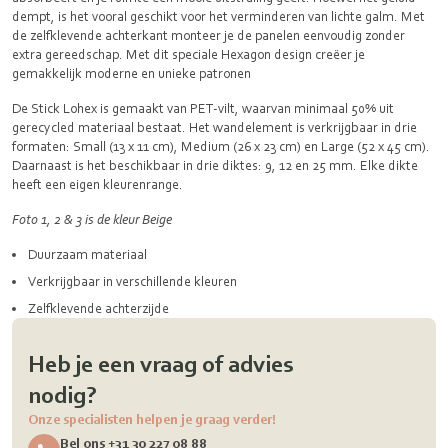
dempt, is het vooral geschikt voor het verminderen van lichte galm. Met
de zelfklevende achterkant monteer je de panelen eenvoudig zonder
extra gereedschap. Met dit speciale Hexagon design creëer je
gemakkelijk moderne en unieke patronen
De Stick Lohex is gemaakt van PET-vilt, waarvan minimaal 50% uit
gerecycled materiaal bestaat. Het wandelement is verkrijgbaar in drie
formaten: Small (13 x 11 cm), Medium (26 x 23 cm) en Large (52 x 45 cm).
Daarnaast is het beschikbaar in drie diktes: 9, 12 en 25 mm. Elke dikte
heeft een eigen kleurenrange.
Foto 1, 2 & 3 is de kleur Beige
Duurzaam materiaal
Verkrijgbaar in verschillende kleuren
Zelfklevende achterzijde
Heb je een vraag of advies
nodig?
Onze specialisten helpen je graag verder!
Bel ons +31 30 227 08 88