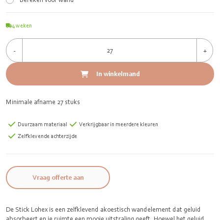
4
weken
-
+
In winkelmand
Minimale afname 27 stuks
Duurzaam materiaal
Verkrijgbaar in meerdere kleuren
Zelfklevende achterzijde
Vraag offerte aan
De Stick Lohex is een zelfklevend akoestisch wandelement dat geluid
absorbeert en je ruimte een mooie uitstraling geeft. Hoewel het geluid