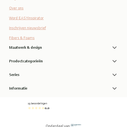
Over ons
Word EASYinspirator
Inschrijven nieuwsbrief
Fibers & Foams
Maatwerk & design
Productcategorieën
Series
Informatie
19 beoordelingen
0.0
Onderdeel van: