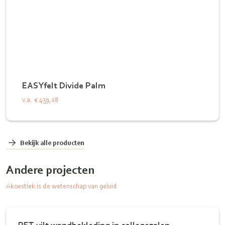
EASYfelt Divide Palm
v.a.
€ 439,08
Bekijk alle producten
Andere projecten
Akoestiek is de wetenschap van geluid
PET-vilt wandbekleding in collegezalen