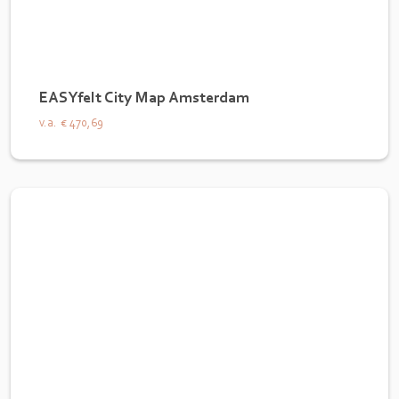
EASYfelt City Map Amsterdam
v.a.
€ 470,69