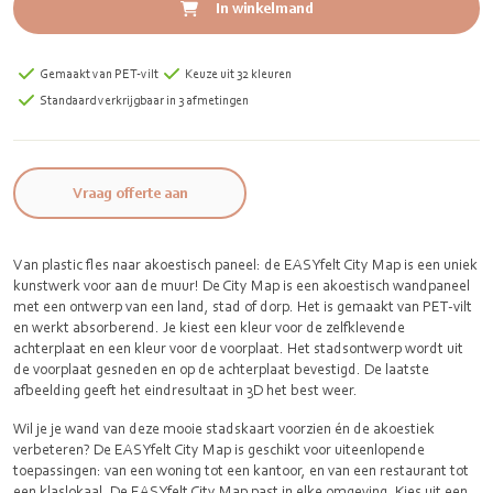
In winkelmand
Gemaakt van PET-vilt
Keuze uit 32 kleuren
Standaard verkrijgbaar in 3 afmetingen
Vraag offerte aan
Van plastic fles naar akoestisch paneel: de EASYfelt City Map is een uniek
kunstwerk voor aan de muur! De City Map is een akoestisch wandpaneel
met een ontwerp van een land, stad of dorp. Het is gemaakt van PET-vilt
en werkt absorberend. Je kiest een kleur voor de zelfklevende
achterplaat en een kleur voor de voorplaat. Het stadsontwerp wordt uit
de voorplaat gesneden en op de achterplaat bevestigd. De laatste
afbeelding geeft het eindresultaat in 3D het best weer.
Wil je je wand van deze mooie stadskaart voorzien én de akoestiek
verbeteren? De EASYfelt City Map is geschikt voor uiteenlopende
toepassingen: van een woning tot een kantoor, en van een restaurant tot
een klaslokaal. De EASYfelt City Map past in elke omgeving. Kies uit een