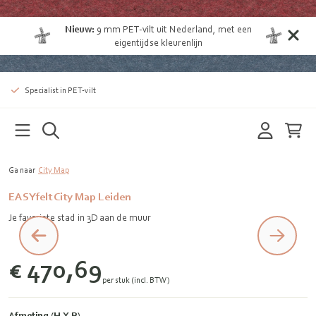
Nieuw:
9 mm
PET-vilt uit Nederland
, met een
eigentijdse kleurenlijn
Specialist in PET-vilt
Ga naar
City Map
EASYfelt City Map Leiden
Je favoriete stad in 3D aan de muur
€ 470,69
per stuk (incl. BTW)
Afmeting (H X B)