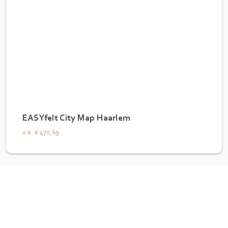
EASYfelt City Map Haarlem
v.a.
€ 470,69