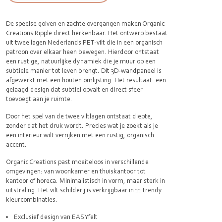
De speelse golven en zachte overgangen maken Organic
Creations Ripple direct herkenbaar. Het ontwerp bestaat
uit twee lagen Nederlands PET‑vilt die in een organisch
patroon over elkaar heen bewegen. Hierdoor ontstaat
een rustige, natuurlijke dynamiek die je muur op een
subtiele manier tot leven brengt. Dit 3D-wandpaneel is
afgewerkt met een houten omlijsting. Het resultaat: een
gelaagd design dat subtiel opvalt en direct sfeer
toevoegt aan je ruimte.
Door het spel van de twee viltlagen ontstaat diepte,
zonder dat het druk wordt. Precies wat je zoekt als je
een interieur wilt verrijken met een rustig, organisch
accent.
Organic Creations past moeiteloos in verschillende
omgevingen: van woonkamer en thuiskantoor tot
kantoor of horeca. Minimalistisch in vorm, maar sterk in
uitstraling. Het vilt schilderij is verkrijgbaar in 11 trendy
kleurcombinaties.
Exclusief design van EASYfelt