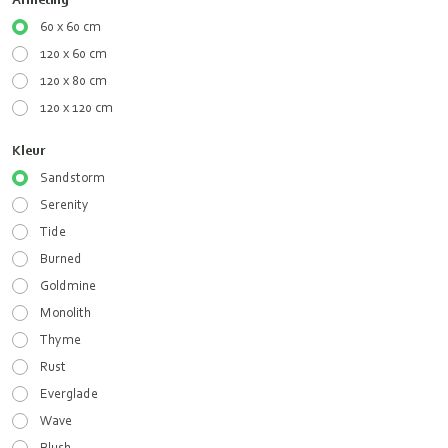
60 x 60 cm
120 x 60 cm
120 x 80 cm
120 x 120 cm
Kleur
Sandstorm
Serenity
Tide
Burned
Goldmine
Monolith
Thyme
Rust
Everglade
Wave
Blush