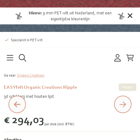
Nieuw:
9 mm
PET-vilt uit Nederland
, met een
eigentijdse kleurenlijn
Specialist in PET-vilt
Ga naar
Organic Creations
EASYfelt Organic Creations Ripple
Nieuw
3d schilderij met houten lijst
€ 294,03
per stuk (incl. BTW)
Afmeting