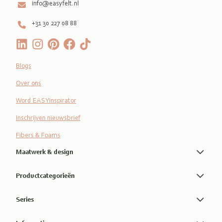
info@easyfelt.nl
+31 30 227 08 88
Blogs
Over ons
Word EASYinspirator
Inschrijven nieuwsbrief
Fibers & Foams
Maatwerk & design
Productcategorieën
Series