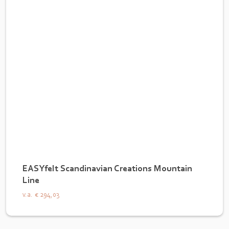
EASYfelt Scandinavian Creations Mountain
Line
v.a.
€ 294,03