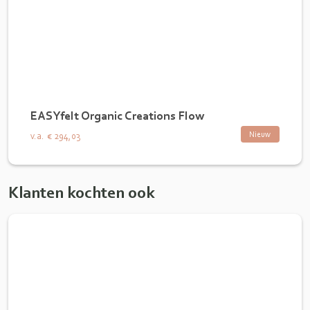
EASYfelt Organic Creations Flow
Nieuw
v.a.
€ 294,03
Klanten kochten ook