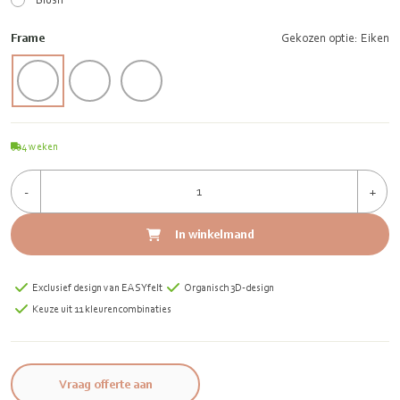
Frame
Gekozen optie: Eiken
4
weken
-
+
In winkelmand
Exclusief design van EASYfelt
Organisch 3D-design
Keuze uit 11 kleurencombinaties
Vraag offerte aan