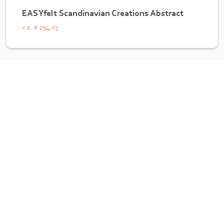
EASYfelt Scandinavian Creations Abstract
v.a.
€ 294,03