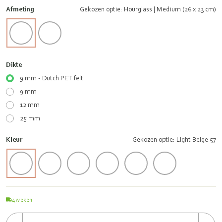
Afmeting
Gekozen optie: Hourglass | Medium (26 x 23 cm)
Dikte
9 mm - Dutch PET felt
9 mm
12 mm
25 mm
Kleur
Gekozen optie: Light Beige 57
4
weken