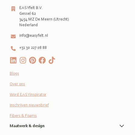
EASYfelt B.V.
Gessel 62
3454 MZ De Meern (Utrecht)
Nederland
info@easyfelt.nl
+31 30 227 08 88
Blogs
Over ons
Word EASYinspirator
Inschrijven nieuwsbrief
Fibers & Foams
Maatwerk & design