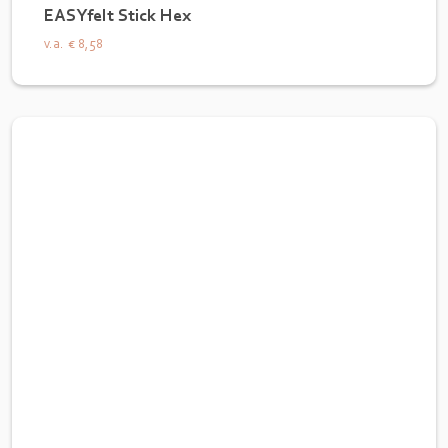
EASYfelt Stick Hex
v.a.
€ 8,58