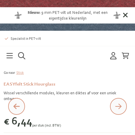
Nieuw:
9 mm
PET-vilt uit Nederland
, met een
eigentijdse kleurenlijn
Specialist in PET-vilt
Ga naar
Stick
EASYfelt Stick Hourglass
Wissel verschillende modules, kleuren en diktes af voor een uniek
ontwerp
€ 6,44
per stuk (incl. BTW)