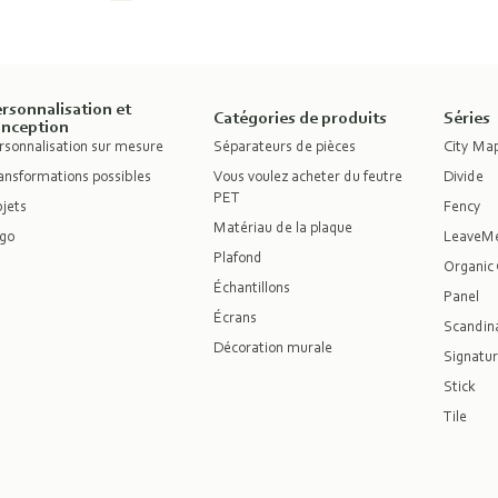
rsonnalisation et
Catégories de produits
Séries
onception
rsonnalisation sur mesure
Séparateurs de pièces
City Ma
ansformations possibles
Vous voulez acheter du feutre
Divide
PET
jets
Fency
Matériau de la plaque
go
LeaveM
Plafond
Organic 
Échantillons
Panel
Écrans
Scandina
Décoration murale
Signatur
Stick
Tile