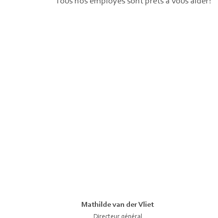
Tous nos employés sont prêts à vous aider!
Mathilde van der Vliet
Directeur général