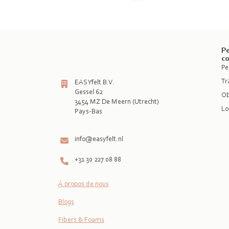
Pe
c
Pe
Tr
EASYfelt B.V.
Gessel 62
Ob
3454 MZ De Meern (Utrecht)
Lo
Pays-Bas

info@easyfelt.nl
+31 30 227 08 88
À propos de nous
Blogs
Fibers & Foams