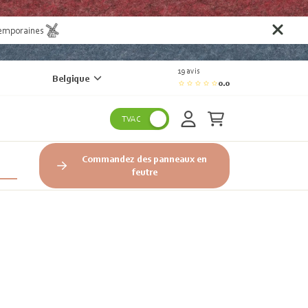
temporaines
19 avis
Belgique
0.0
TVAC
Commandez des panneaux en
feutre