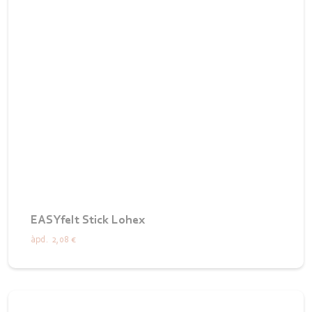
EASYfelt Stick Lohex
àpd.
2,08 €