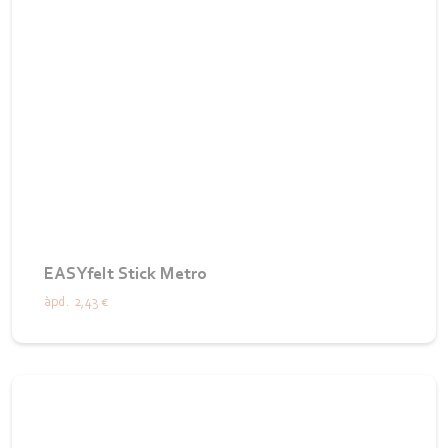
EASYfelt Stick Metro
àpd.
2,43 €