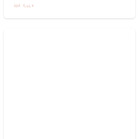
àpd.
6,44 €