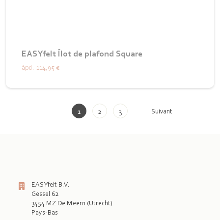
EASYfelt Îlot de plafond Square
àpd.
114,95 €
Suivant
1
2
3
EASYfelt B.V.
Gessel 62
3454 MZ De Meern (Utrecht)
Pays-Bas
