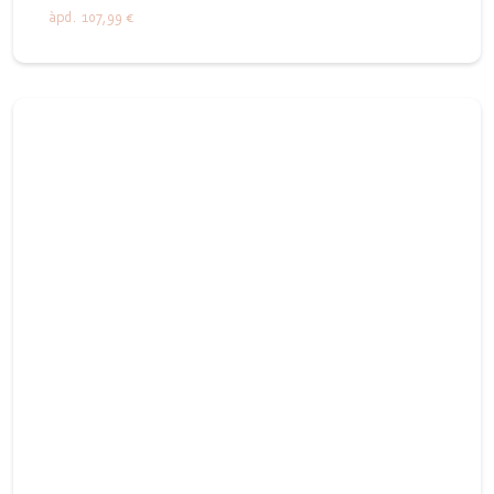
àpd.
107,99 €