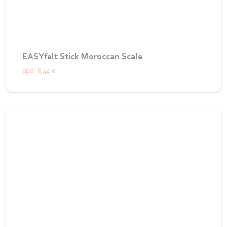
EASYfelt Stick Moroccan Scale
àpd.
6,44 €