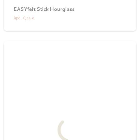
EASYfelt Stick Hourglass
àpd.
6,44 €