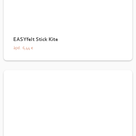
EASYfelt Stick Kite
àpd.
6,44 €