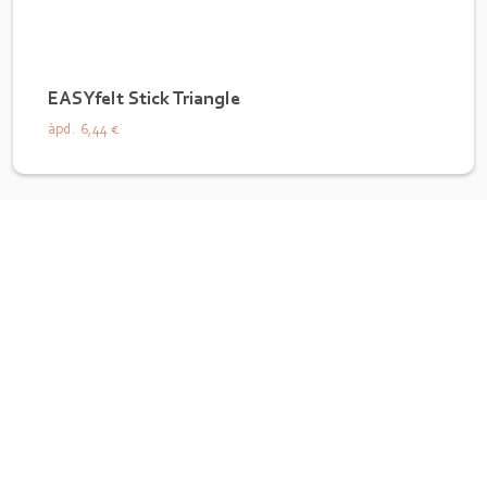
EASYfelt Stick Triangle
àpd.
6,44 €