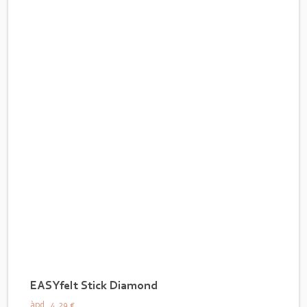
EASYfelt Stick Diamond
àpd.
4,29 €