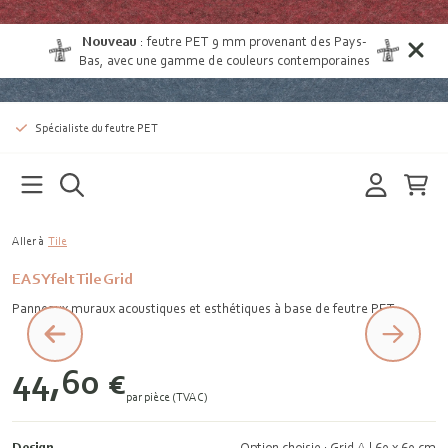
Nouveau
:
feutre PET 9 mm provenant des Pays-
Bas
, avec une gamme de couleurs contemporaines
Spécialiste du feutre PET
Aller à
Tile
EASYfelt Tile Grid
Panneaux muraux acoustiques et esthétiques à base de feutre PET
44,60 €
par pièce (TVAC)
Design
Option choisie : Grid A | 60 x 60 cm