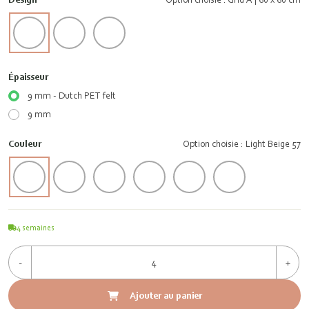
Épaisseur
9 mm - Dutch PET felt
9 mm
Couleur
Option choisie : Light Beige 57
4
semaines
-
+
Ajouter au panier