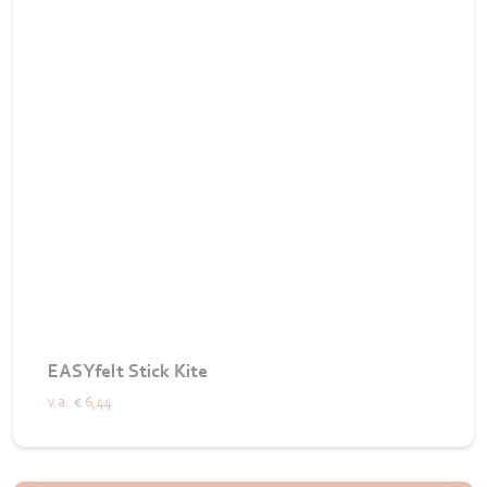
EASYfelt Stick Kite
v.a.
€ 6,44