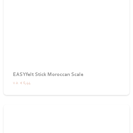
EASYfelt Stick Moroccan Scale
v.a.
€ 6,44