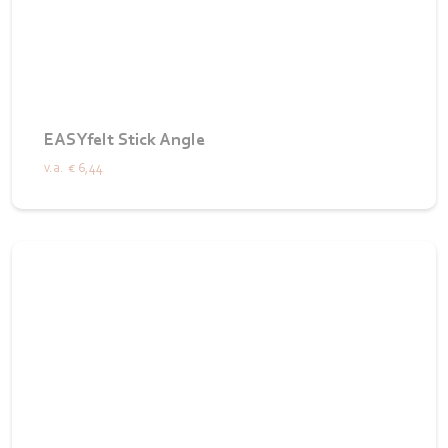
EASYfelt Stick Angle
v.a.
€ 6,44