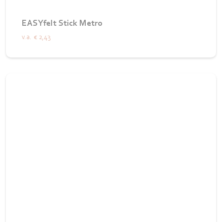
EASYfelt Stick Metro
v.a.
€ 2,43