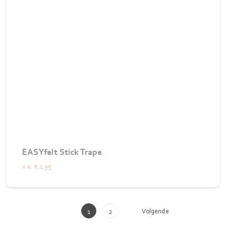
EASYfelt Stick Trape
v.a.
€ 1,95
Volgende
1
2