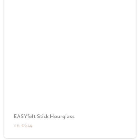
EASYfelt Stick Hourglass
v.a.
€ 6,44