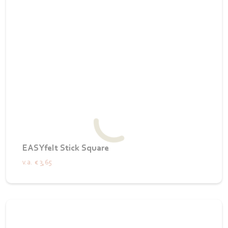
EASYfelt Stick Square
v.a.
€ 3,65