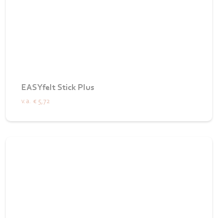
EASYfelt Stick Plus
v.a.
€ 5,72