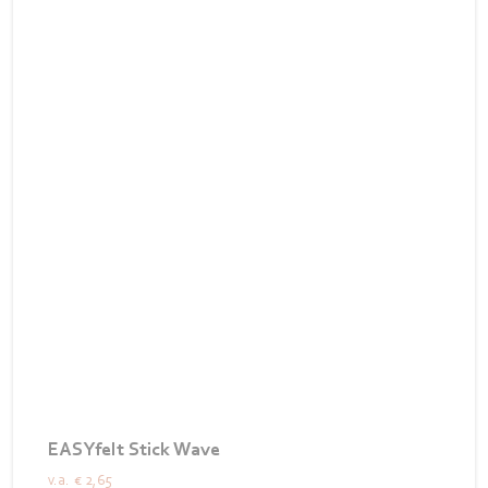
EASYfelt Stick Wave
v.a.
€ 2,65