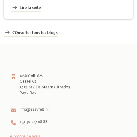
Lire la suite
COnsulter tous les blogs
EASYfelt B.V.
Gessel 62
3454 MZ De Meern (Utrecht)
Pays-Bas

info@easyfelt.nl
+31 30 227 08 88
À propos de nous